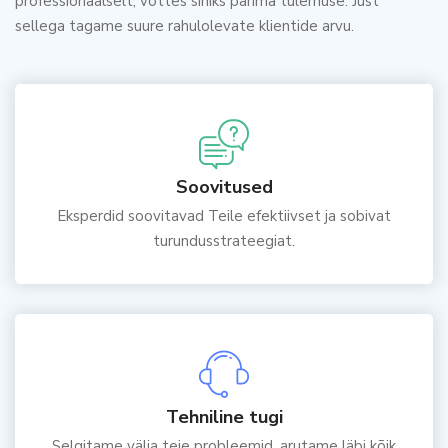
professionaalselt, võttes sihiks parima tulemuse. Just
sellega tagame suure rahulolevate klientide arvu.
Soovitused
Eksperdid soovitavad Teile efektiivset ja sobivat
turundusstrateegiat.
Теhniline tugi
Selgitame välja teie probleemid, arutame läbi kõik