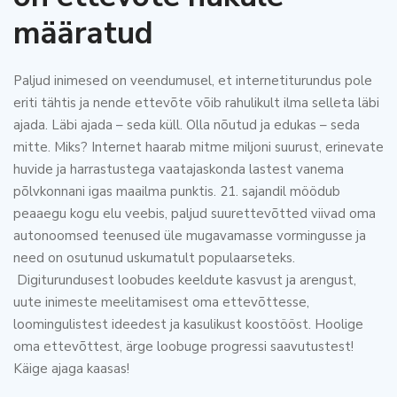
määratud
Paljud inimesed on veendumusel, et internetiturundus pole
eriti tähtis ja nende ettevõte võib rahulikult ilma selleta läbi
ajada. Läbi ajada – seda küll. Olla nõutud ja edukas – seda
mitte. Miks? Internet haarab mitme miljoni suurust, erinevate
huvide ja harrastustega vaatajaskonda lastest vanema
põlvkonnani igas maailma punktis. 21. sajandil möödub
peaaegu kogu elu veebis, paljud suurettevõtted viivad oma
autonoomsed teenused üle mugavamasse vormingusse ja
need on osutunud uskumatult populaarseteks.
Digiturundusest loobudes keeldute kasvust ja arengust,
uute inimeste meelitamisest oma ettevõttesse,
loomingulistest ideedest ja kasulikust koostööst. Hoolige
oma ettevõttest, ärge loobuge progressi saavutustest!
Käige ajaga kaasas!