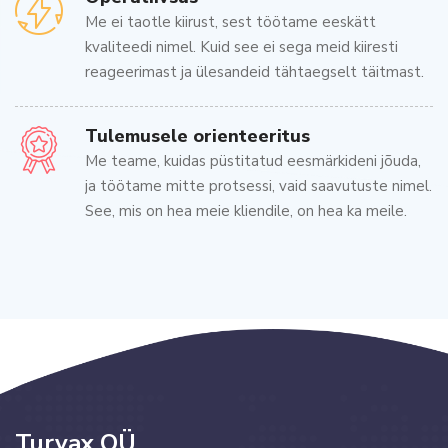
Мe ei taotle kiirust, sest töötame eeskätt
kvaliteedi nimel. Kuid see ei sega meid kiiresti
reageerimast ja ülesandeid tähtaegselt täitmast.
Tulemusele orienteeritus
Мe teame, kuidas püstitatud eesmärkideni jõuda,
ja töötame mitte protsessi, vaid saavutuste nimel.
See, mis on hea meie kliendile, on hea ka meile.
Turvax OÜ