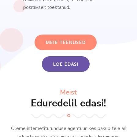
positiivselt tõestanud.
MEIE TEENUSED
LOE EDASI
Meist
Eduredelil edasi!
Oleme internetiturunduse agentuur, kes pakub teie äri
edendamiseks efektiivseid lahendusi. Ei mingeid