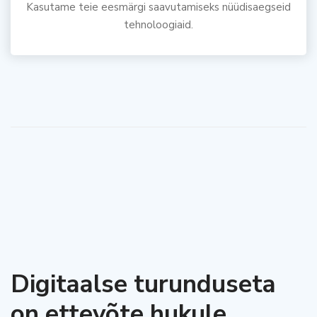
Kasutame teie eesmärgi saavutamiseks nüüdisaegseid
tehnoloogiaid.
Digitaalse turunduseta
on ettevõte hukule