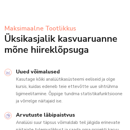
Маksimaalne Tootlikkus
Üksikasjalik kasvuaruanne
mõne hiireklõpsuga
Uued võimalused
Kasutage kõiki analüütikasüsteemi eeliseid ja olge
kursis, kuidas edeneb teie ettevõtte uue sihtrühma
ligimeelitamine. Õppige tundma statistikafunktsioone
ja võrrelge näitajaid ise.
Arvutuste läbipaistvus
Analüüsi suur täpsus võimaldab teil jälgida erinevate
näitajate tulemuslikkust ja saada oma projekti kasvu