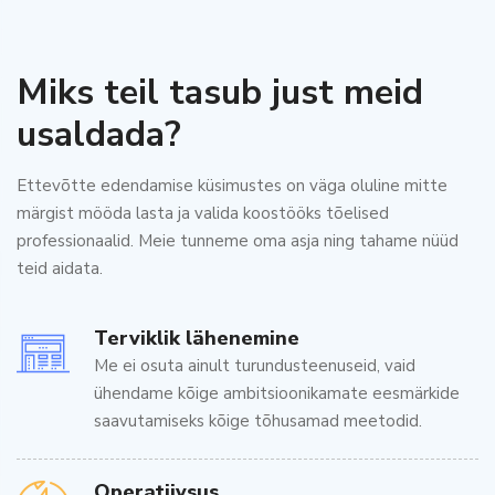
Miks teil tasub just meid
usaldada?
Ettevõtte edendamise küsimustes on väga oluline mitte
märgist mööda lasta ja valida koostööks tõelised
professionaalid. Мeie tunneme oma asja ning tahame nüüd
teid aidata.
Terviklik lähenemine
Мe ei osuta ainult turundusteenuseid, vaid
ühendame kõige ambitsioonikamate eesmärkide
saavutamiseks kõige tõhusamad meetodid.
Оperatiivsus